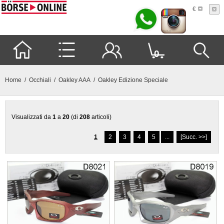
€
0
Home
/
Occhiali
/
Oakley AAA
/ Oakley Edizione Speciale
Visualizzati da
1
a
20
(di
208
articoli)
1
2
3
4
5
...
[Succ. >>]