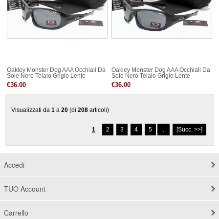
Oakley Monster Dog AAA Occhiali Da
Oakley Monster Dog AAA Occhiali Da
Sole Nero Telaio Grigio Lente
Sole Nero Telaio Grigio Lente
€36.00
€36.00
Visualizzati da
1
a
20
(di
208
articoli)
1
2
3
4
5
...
[Succ. >>]
Accedi
TUO Account
Carrello