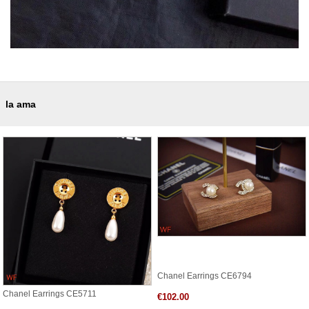
la ama
Chanel Earrings CE6794
Chanel Earrings CE5711
€102.00