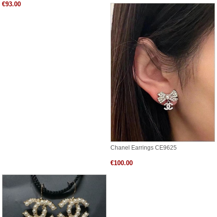
€93.00
Chanel Earrings CE9625
€100.00