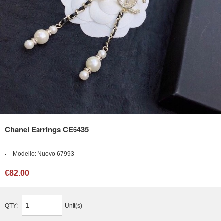
Chanel Earrings CE6435
Modello:
Nuovo 67993
€82.00
QTY:
Unit(s)