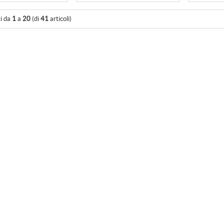
ti da
1
a
20
(di
41
articoli)