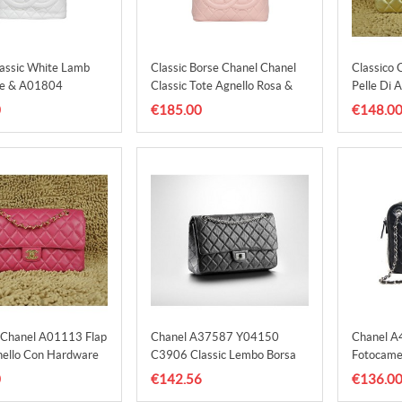
lassic White Lamb
Classic Borse Chanel Chanel
Classico
se & A01804
Classic Tote Agnello Rosa &
Pelle Di 
Bors
Gold Flap
0
€185.00
€148.0
 Chanel A01113 Flap
Chanel A37587 Y04150
Chanel A
nello Con Hardware
C3906 Classic Lembo Borsa
Fotocamer
Nera Della Borsa
Nero Con
0
€142.56
€136.0