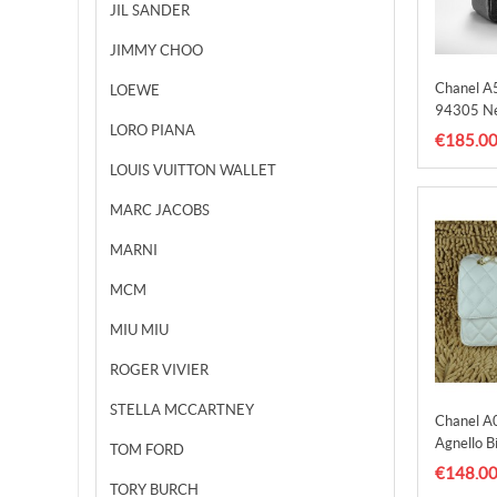
JIL SANDER
JIMMY CHOO
Chanel 
LOEWE
94305 Ne
LORO PIANA
Commerci
€185.0
LOUIS VUITTON WALLET
MARC JACOBS
MARNI
MCM
MIU MIU
ROGER VIVIER
STELLA MCCARTNEY
Chanel A
Agnello 
TOM FORD
Oro
€148.0
TORY BURCH