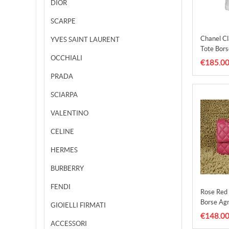
DIOR
SCARPE
Chanel C
YVES SAINT LAURENT
Tote Bor
OCCHIALI
€185.0
PRADA
SCIARPA
VALENTINO
CELINE
HERMES
BURBERRY
FENDI
Rose Red
Borse Ag
GIOIELLI FIRMATI
Oro
€148.0
ACCESSORI