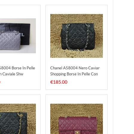
8004 Borse In Pelle
Chanel A58004 Nero Caviar
n Caviale Shw
Shopping Borse In Pelle Con
Silver Hw
0
€185.00