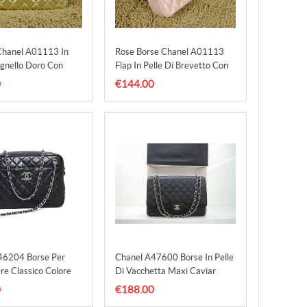
 Chanel A01113 In
Rose Borse Chanel A01113
Agnello Doro Con
Flap In Pelle Di Brevetto Con
 B
Hardware
0
€144.00
46204 Borse Per
Chanel A47600 Borse In Pelle
e Classico Colore
Di Vacchetta Maxi Caviar
 Shw
Black Shw
0
€188.00