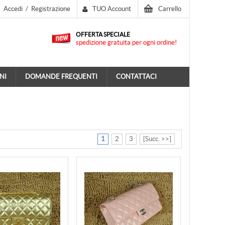
Accedi
/
Registrazione
TUO Account
Carrello
OFFERTA SPECIALE
spedizione gratuita per ogni ordine!
NI
DOMANDE FREQUENTI
CONTATTACI
1
2
3
[Succ. >>]