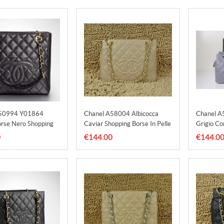
A50994 Y01864
Chanel A58004 Albicocca
Chanel A5
rse Nero Shopping
Caviar Shopping Borse In Pelle
Grigio Co
Oro Con H
0
€144.00
€144.0