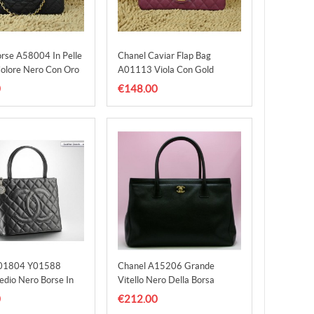
rse A58004 In Pelle
Chanel Caviar Flap Bag
Colore Nero Con Oro
A01113 Viola Con Gold
Standard
0
€148.00
A01804 Y01588
Chanel A15206 Grande
dio Nero Borse In
Vitello Nero Della Borsa
iar
0
€212.00