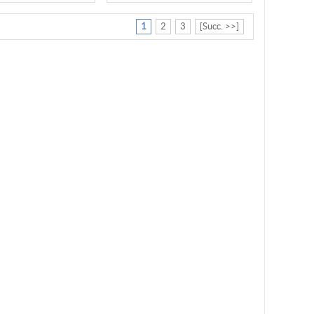
1
2
3
[Succ. >>]