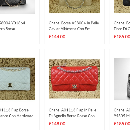
A58004 Y01864
Chanel Borse A58004 In Pelle
Chanel Bo
ro Borsa
Caviar Albicocca Con Ecs
Fiore Di 
ale Medio
Hw
0
€144.00
€185.0
01113 Flap Borse
Chanel A01113 Flap In Pelle
Chanel 
Bianco Con Hardware
Di Agnello Borse Rosso Con
94305 Me
Hardware
Pelle Cav
0
€148.00
€185.0