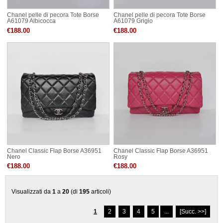
Chanel pelle di pecora Tote Borse
Chanel pelle di pecora Tote Borse
A61079 Albicocca
A61079 Grigio
€188.00
€188.00
Chanel Classic Flap Borse A36951
Chanel Classic Flap Borse A36951
Nero
Rosy
€188.00
€188.00
Visualizzati da
1
a
20
(di
195
articoli)
1
2
3
4
5
...
[Succ. >>]