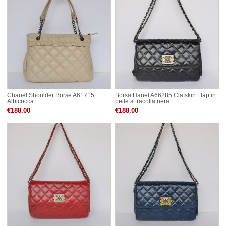
Chanel Shoulder Borse A61715
Borsa Hanel A66285 Clafskin Flap in
Albicocca
pelle a tracolla nera
€188.00
€188.00