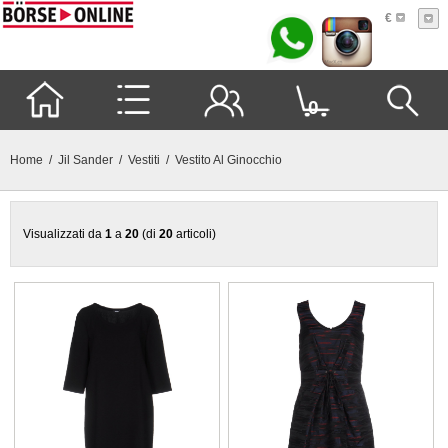
€
0
Home
/
Jil Sander
/
Vestiti
/ Vestito Al Ginocchio
Visualizzati da
1
a
20
(di
20
articoli)