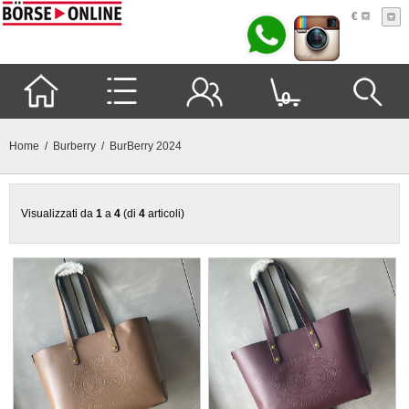
€
0
Home
/
Burberry
/ BurBerry 2024
Visualizzati da
1
a
4
(di
4
articoli)