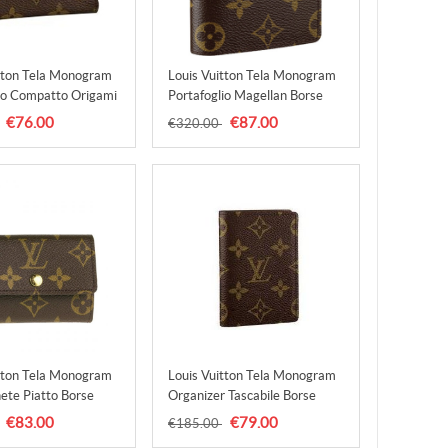
tton Tela Monogram
Louis Vuitton Tela Monogram
io Compatto Origami
Portafoglio Magellan Borse
40488
M60045 Uomo
€76.00
€87.00
€320.00
tton Tela Monogram
Louis Vuitton Tela Monogram
ete Piatto Borse
Organizer Tascabile Borse
 Uomo
M61732 Uomo
€83.00
€79.00
€185.00