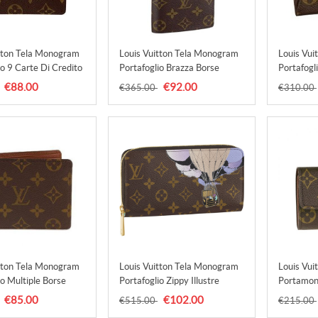
tton Tela Monogram
Louis Vuitton Tela Monogram
Louis Vui
io 9 Carte Di Credito
Portafoglio Brazza Borse
Portafogl
60930 Uomo
M66540 Uomo
Borse M
€88.00
€92.00
€365.00
€310.00
tton Tela Monogram
Louis Vuitton Tela Monogram
Louis Vui
io Multiple Borse
Portafoglio Zippy Illustre
Portamon
 Uomo
Turchese Borse M60292
M61930
€85.00
€102.00
€515.00
€215.00