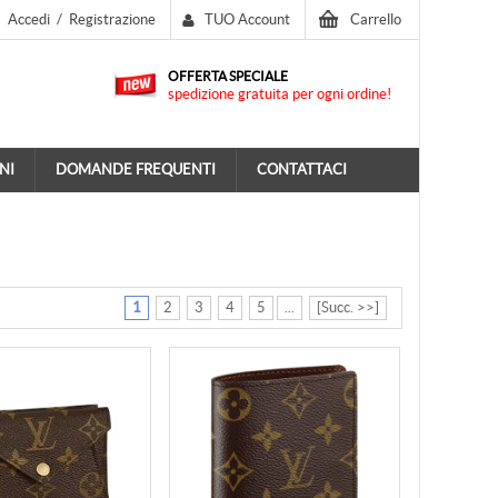
Accedi
/
Registrazione
TUO Account
Carrello
OFFERTA SPECIALE
spedizione gratuita per ogni ordine!
NI
DOMANDE FREQUENTI
CONTATTACI
1
2
3
4
5
...
[Succ. >>]