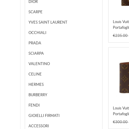
DIOR
SCARPE
Louis Vui
YVES SAINT LAURENT
Portafogl
OCCHIALI
Borse M
€235.00
PRADA
SCIARPA
VALENTINO
CELINE
HERMES
BURBERRY
FENDI
Louis Vui
Portafogl
GIOIELLI FIRMATI
M60895
€300.00
ACCESSORI