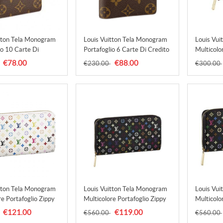
tton Tela Monogram
Louis Vuitton Tela Monogram
Louis Vui
io 10 Carte Di
Portafoglio 6 Carte Di Credito
Multicolo
Borse M60883
Borse M60929 Uomo
Coin Bor
€78.00
€88.00
€230.00
€300.00
tton Tela Monogram
Louis Vuitton Tela Monogram
Louis Vui
re Portafoglio Zippy
Multicolore Portafoglio Zippy
Multicolo
rse M60242
Grenade Borse M60243
Pistache
€121.00
€119.00
€560.00
€560.00