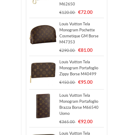
M62650
€72.00
€120.00
Louis Vuitton Tela
Monogram Pochette
Cosmetique GM Borse
M47353
€81.00
€290.00
Louis Vuitton Tela
Monogram Portafoglio
Zippy Borse M40499
€95.00
€450.00
Louis Vuitton Tela
Monogram Portafoglio
Brazza Borse M66540
Uomo
€92.00
€365.00
Louis Vuitton Tela