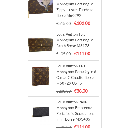
Monogram Portafoglio
Zippy Illustre Turchese
Borse M60292
€102.00
€515.00
Louis Vuitton Tela
Monogram Portafoglio
Sarah Borse M61734
€111.00
€405.00
Louis Vuitton Tela
Monogram Portafoglio 6
Carte Di Credito Borse
M60929 Uomo
€88.00
€230.00
Louis Vuitton Pelle
Monogram Empreinte
Portafoglio Secret Long
Infini Borse M93435
€111.00
€585.00