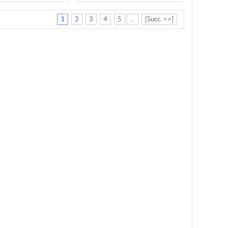
1
2
3
4
5
...
[Succ. >>]