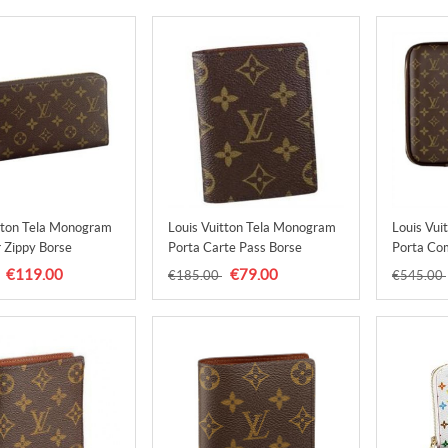
tton Tela Monogram
Louis Vuitton Tela Monogram
Louis Vui
 Zippy Borse
Porta Carte Pass Borse
Porta Co
 Uomo
M66541 Uomo
M56396
€119.00
€79.00
€185.00
€545.00