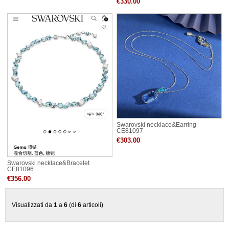
€330.00
Swarovski necklace&Earring
CE81097
€303.00
Swarovski necklace&Bracelet
CE81096
€356.00
Visualizzati da
1
a
6
(di
6
articoli)