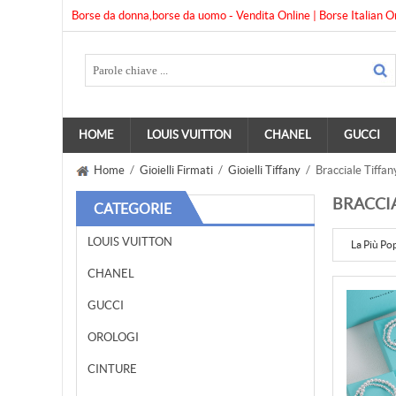
Borse da donna,borse da uomo - Vendita Online | Borse Italian O
HOME
LOUIS VUITTON
CHANEL
GUCCI
Home
/
Gioielli Firmati
/
Gioielli Tiffany
/ Bracciale Tiffan
BRACCIA
CATEGORIE
LOUIS VUITTON
La Più Po
CHANEL
GUCCI
OROLOGI
CINTURE