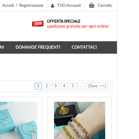
Accedi
/
Registrazione
TUO Account
Carrello
OFFERTA SPECIALE
spedizione gratuita per ogni ordine!
NI
DOMANDE FREQUENTI
CONTATTACI
1
2
3
4
5
...
[Succ. >>]