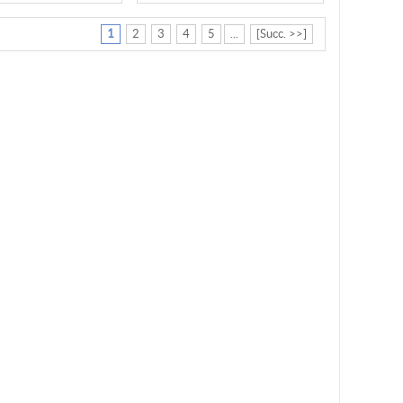
1
2
3
4
5
...
[Succ. >>]