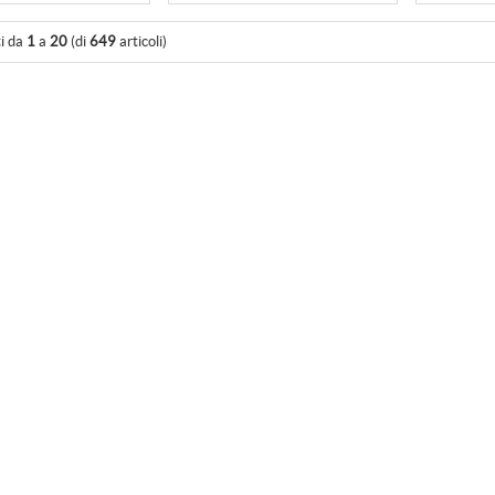
ti da
1
a
20
(di
649
articoli)