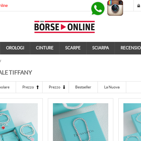
nline
OROLOGI
CINTURE
SCARPE
SCIARPA
RECENSIO
y
LE TIFFANY
polare
Prezzo
Prezzo
Bestseller
La Nuova