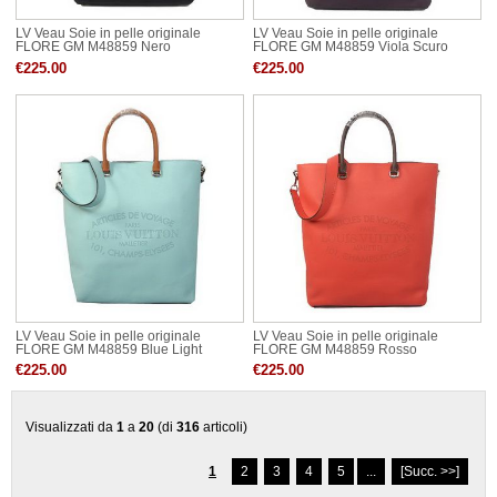
LV Veau Soie in pelle originale
LV Veau Soie in pelle originale
FLORE GM M48859 Nero
FLORE GM M48859 Viola Scuro
€225.00
€225.00
LV Veau Soie in pelle originale
LV Veau Soie in pelle originale
FLORE GM M48859 Blue Light
FLORE GM M48859 Rosso
€225.00
€225.00
Visualizzati da
1
a
20
(di
316
articoli)
1
2
3
4
5
...
[Succ. >>]