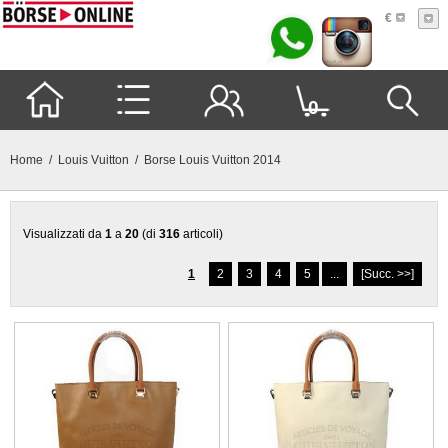
€
0
Home
/
Louis Vuitton
/ Borse Louis Vuitton 2014
Visualizzati da
1
a
20
(di
316
articoli)
1
2
3
4
5
...
[Succ. >>]