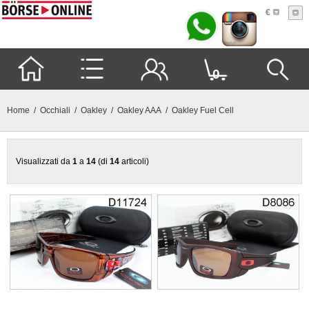
€
0
Home
/
Occhiali
/
Oakley
/
Oakley AAA
/ Oakley Fuel Cell
Visualizzati da
1
a
14
(di
14
articoli)