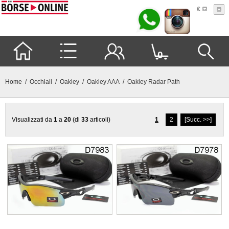
€
0
Home
/
Occhiali
/
Oakley
/
Oakley AAA
/ Oakley Radar Path
Visualizzati da
1
a
20
(di
33
articoli)
1
2
[Succ. >>]