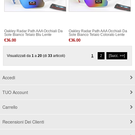
Oakley Radar Path AAA Occhiali Da
Oakley Radar Path AAA Occhiali Da
Sole Bianco Telaio Blu Lente
Sole Bianco Telaio Colorato Lente
€36.00
€36.00
Visualizzati da
1
a
20
(di
33
articoli)
1
2
[Succ. >>]
Accedi
TUO Account
Carrello
Recensioni Dei Clienti