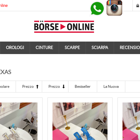
nline
OROLOGI
CINTURE
SCARPE
SCIARPA
RECENSIO
EXAS
polare
Prezzo
Prezzo
Bestseller
La Nuova