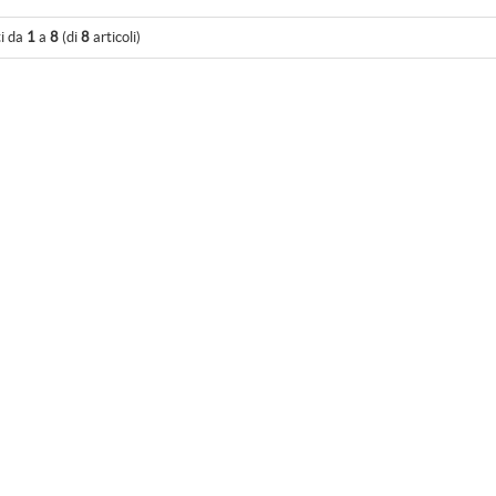
ti da
1
a
8
(di
8
articoli)