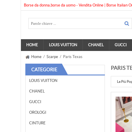
Borse da donna,borse da uomo - Vendita Online | Borse Italian O
HOME
LOUIS VUITTON
CHANEL
GUCCI
Home
/
Scarpe
/ Paris Texas
PARIS T
CATEGORIE
LOUIS VUITTON
La Più Po
CHANEL
GUCCI
OROLOGI
CINTURE