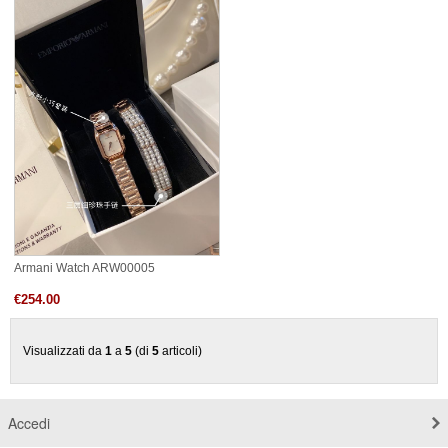
Armani Watch ARW00005
€254.00
Visualizzati da
1
a
5
(di
5
articoli)
Accedi