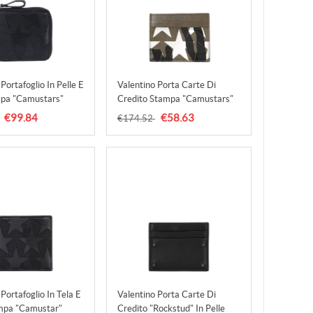
Portafoglio In Pelle E
Valentino Porta Carte Di
mpa "camustars"
Credito Stampa "camustars"
mo
Camouflage Uomo
€99.84
€58.63
€174.52
,valentino Scarpe
Accessori,valentino's
lentino Scarpe
Abbigliamento Terno
lash Vendita
D'isola,valentino Slingbacks
Sale,creativo
Portafoglio In Tela E
Valentino Porta Carte Di
ampa "camustar"
Credito "rockstud" In Pelle