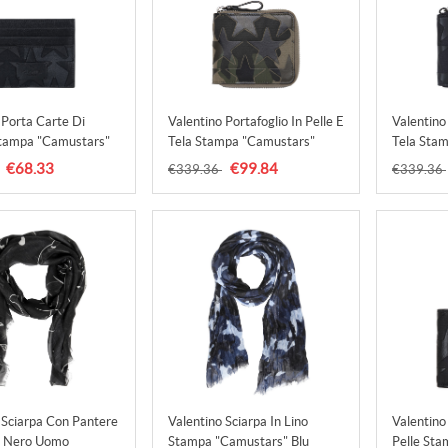
 Porta Carte Di
Valentino Portafoglio In Pelle E
Valentino 
Stampa "camustars"
Tela Stampa "camustars"
Tela Sta
mo
Verde Militare Uomo
Nero Uo
€68.33
€99.84
€339.36
€339.36
,espadrillas
Accessori,valentino Slingback
Accessori
 Pizzo,valentino
Pumps,valentino Sneakers
Prezzi,va
Outlet Online Shop
Vendita,Vendita Online
Bitonto,F
 Sciarpa Con Pantere
Valentino Sciarpa In Lino
Valentino 
 Nero Uomo
Stampa "camustars" Blu
Pelle St