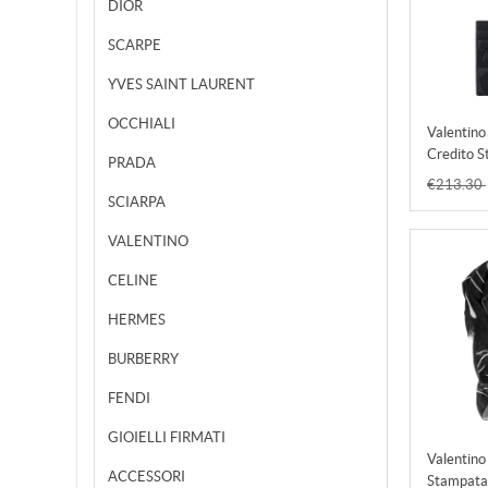
DIOR
SCARPE
YVES SAINT LAURENT
OCCHIALI
Valentino
Credito 
PRADA
Nero Uo
€213.30
Accessori
SCIARPA
Valentino
VALENTINO
Sneakers,
CELINE
HERMES
BURBERRY
FENDI
GIOIELLI FIRMATI
Valentino
ACCESSORI
Stampata