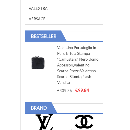
VALEXTRA
VERSACE
BESTSELLER
Valentino Portafoglio In
Pelle E Tela Stampa
"camustars" Nero Uomo
Accessori,valentino
Scarpe Prezzi,valentino
Scarpe Bitonto,Flash
Vendita
€99.84
€339.36
BRAND