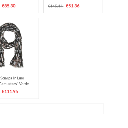
mo
Nero Uomo
€85.30
€51.36
€145.44
,valentino Borse
Accessori,valentino Sneakers
ntino Slingback
Vendita,valentino Scarpe
egno Originale Del
Sposa,outlet Shop Online
Sciarpa In Lino
camustars" Verde
 Uomo
€111.95
,valentino
mento
entino Borse
ollezione 2017