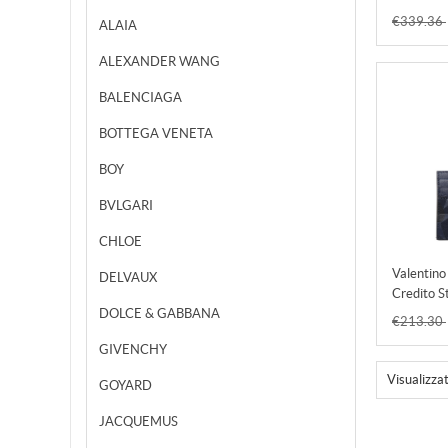
Accessori
€339.36
ALAIA
Abbigliam
Ufficiale,
ALEXANDER WANG
Sneaker,
BALENCIAGA
BOTTEGA VENETA
BOY
BVLGARI
CHLOE
Valentino
DELVAUX
Credito 
DOLCE & GABBANA
Navy Uo
€213.30
Accessori
GIVENCHY
Abbigliam
Morrovall
Visualizza
GOYARD
Sale,store
JACQUEMUS