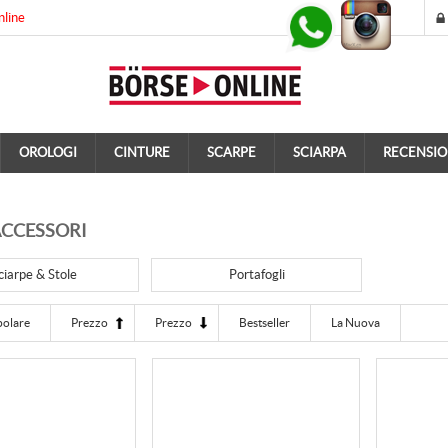
nline
OROLOGI
CINTURE
SCARPE
SCIARPA
RECENSIO
CCESSORI
ciarpe & Stole
Portafogli
polare
Prezzo
Prezzo
Bestseller
La Nuova