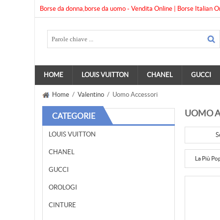
Borse da donna,borse da uomo - Vendita Online | Borse Italian O
HOME
LOUIS VUITTON
CHANEL
GUCCI
Home
/
Valentino
/ Uomo Accessori
UOMO A
CATEGORIE
LOUIS VUITTON
S
CHANEL
La Più Po
GUCCI
OROLOGI
CINTURE