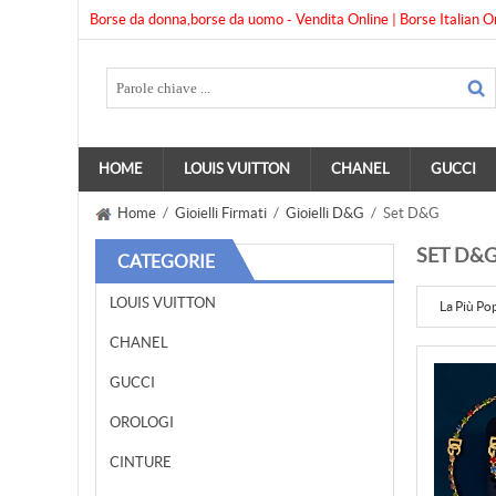
Borse da donna,borse da uomo - Vendita Online | Borse Italian O
HOME
LOUIS VUITTON
CHANEL
GUCCI
Home
/
Gioielli Firmati
/
Gioielli D&G
/ Set D&G
SET D&
CATEGORIE
LOUIS VUITTON
La Più Po
CHANEL
GUCCI
OROLOGI
CINTURE