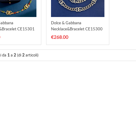
Gabbana
Dolce & Gabbana
&Bracelet CE15301
Necklace&Bracelet CE15300
0
€268.00
ti da
1
a
2
(di
2
articoli)