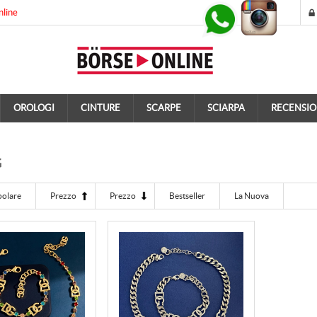
nline
OROLOGI
CINTURE
SCARPE
SCIARPA
RECENSIO
G
polare
Prezzo
Prezzo
Bestseller
La Nuova