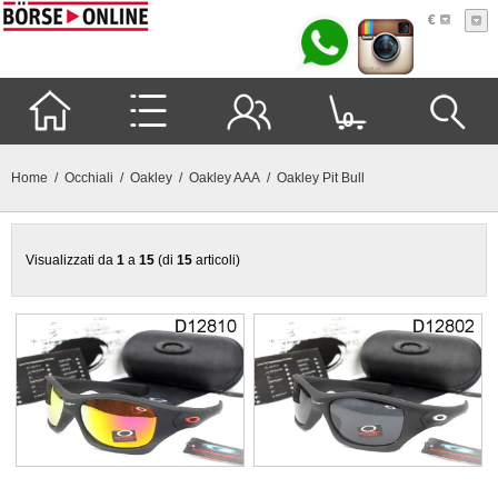
€
0
Home
/
Occhiali
/
Oakley
/
Oakley AAA
/ Oakley Pit Bull
Visualizzati da
1
a
15
(di
15
articoli)