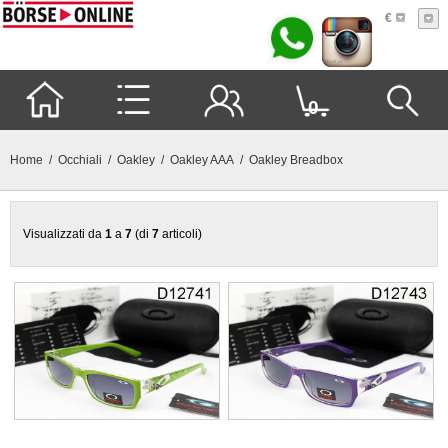
€
0
Home
/
Occhiali
/
Oakley
/
Oakley AAA
/ Oakley Breadbox
Visualizzati da
1
a
7
(di
7
articoli)