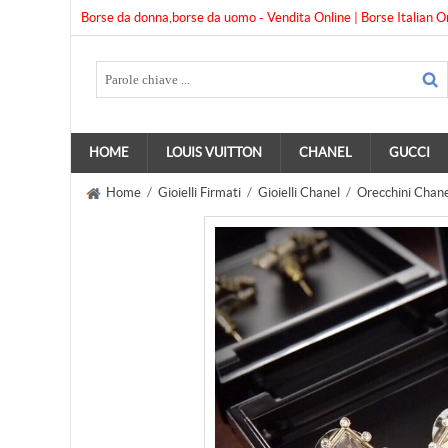
Borse da donna,borse da uomo - Vendita Online | Borse Italian O
HOME
LOUIS VUITTON
CHANEL
GUCCI
Home
/
Gioielli Firmati
/
Gioielli Chanel
/
Orecchini Chane