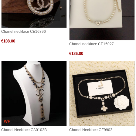
Chanel necklace CE16896
€108.00
Chanel necklace CE15027
€126.00
Chanel Necklace CA0102B
Chanel Necklace CE9902