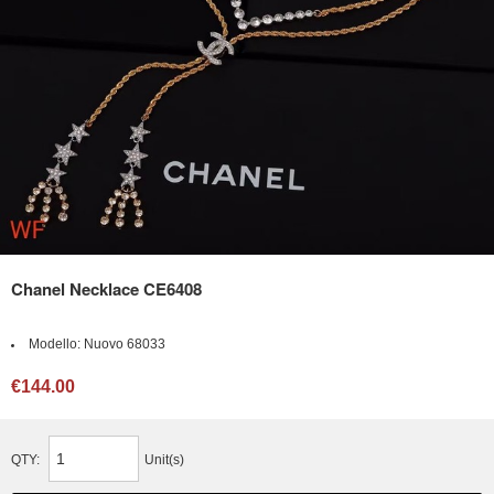
Chanel Necklace CE6408
Modello:
Nuovo 68033
€144.00
QTY:
Unit(s)