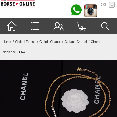
€
0
Home
/
Gioielli Firmati
/
Gioielli Chanel
/
Collana Chanel
/ Chanel
Necklace CE6408