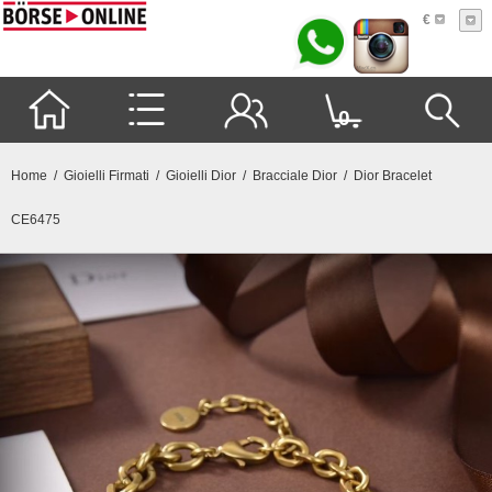
€
0
Home
/
Gioielli Firmati
/
Gioielli Dior
/
Bracciale Dior
/ Dior Bracelet
CE6475