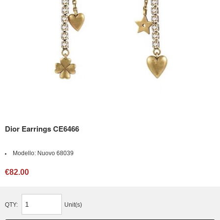
Dior Earrings CE6466
Modello:
Nuovo 68039
€82.00
QTY:
Unit(s)