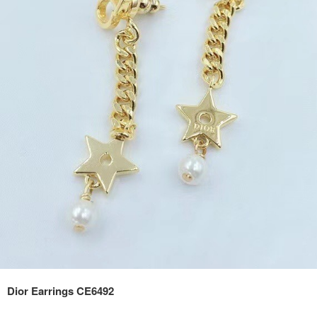
Dior Earrings CE6492