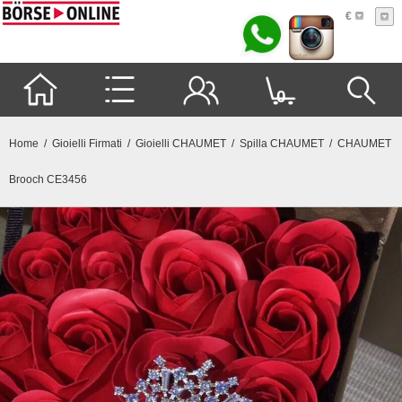
€
0
Home
/
Gioielli Firmati
/
Gioielli CHAUMET
/
Spilla CHAUMET
/ CHAUMET
Brooch CE3456