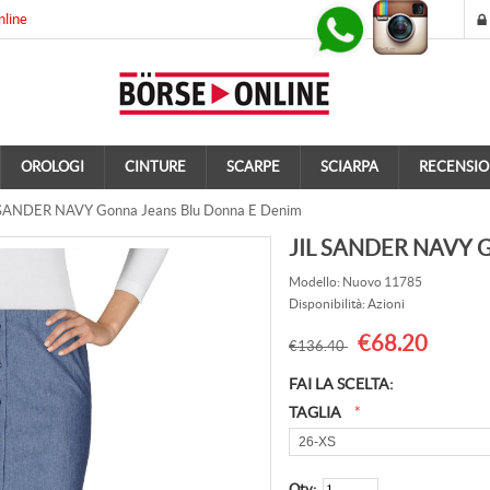
nline
OROLOGI
CINTURE
SCARPE
SCIARPA
RECENSIO
SANDER NAVY Gonna Jeans Blu Donna E Denim
JIL SANDER NAVY Go
Modello: Nuovo 11785
Disponibilità: Azioni
€68.20
€136.40
FAI LA SCELTA:
TAGLIA
*
Qty: