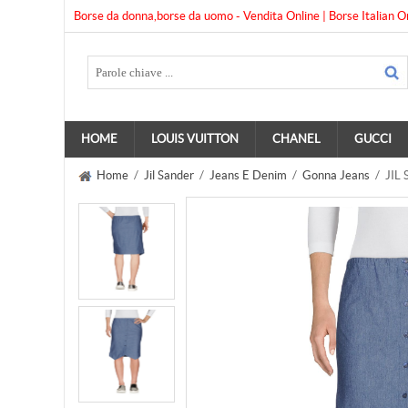
Borse da donna,borse da uomo - Vendita Online | Borse Italian O
HOME
LOUIS VUITTON
CHANEL
GUCCI
Home
/
Jil Sander
/
Jeans E Denim
/
Gonna Jeans
/ JIL 