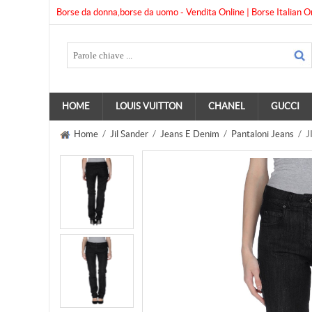
Borse da donna,borse da uomo - Vendita Online | Borse Italian O
HOME
LOUIS VUITTON
CHANEL
GUCCI
Home
/
Jil Sander
/
Jeans E Denim
/
Pantaloni Jeans
/ J