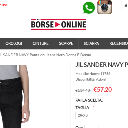
nline
OROLOGI
CINTURE
SCARPE
SCIARPA
RECENSIO
IL SANDER NAVY Pantaloni Jeans Nero Donna E Denim
JIL SANDER NAVY Pa
Modello: Nuovo 11786
Disponibilità: Azioni
€57.20
€114.40
FAI LA SCELTA:
TAGLIA
*
Qty: