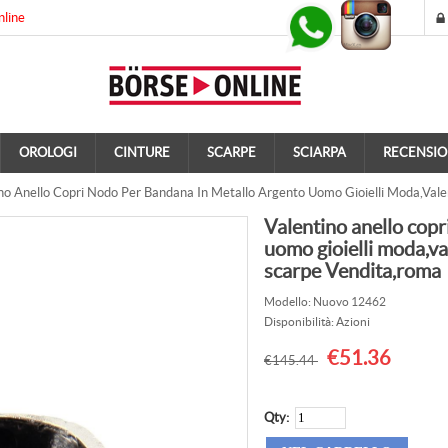
nline
OROLOGI
CINTURE
SCARPE
SCIARPA
RECENSIO
no Anello Copri Nodo Per Bandana In Metallo Argento Uomo Gioielli Moda,vale
Valentino anello copr
uomo gioielli moda,va
scarpe Vendita,roma
Modello: Nuovo 12462
Disponibilità: Azioni
€51.36
€145.44
Qty: